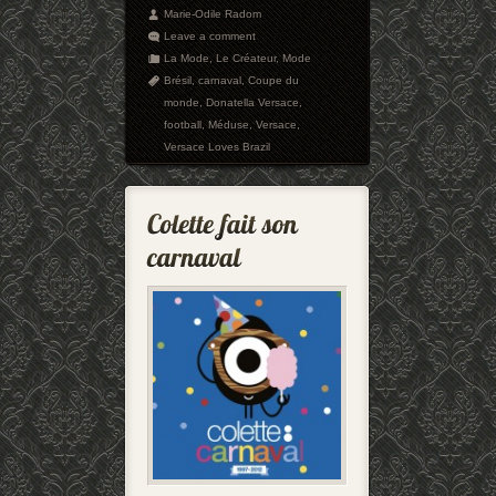
Marie-Odile Radom
Leave a comment
La Mode
,
Le Créateur
,
Mode
Brésil
,
carnaval
,
Coupe du
monde
,
Donatella Versace
,
football
,
Méduse
,
Versace
,
Versace Loves Brazil