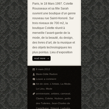
Paris, le 18 Mars 1997. Colette
Rousseaux et sa fille Sarah
ouvrent une boutique d’un genre
nouveau rue Saint-Honoré. Sur
trois niveaux de 700 m2, la
boutique Colette réunit à
merveille l’avant-garde de la
mode, de la beauté, du design,
des livres d’art, de la musique et
des objets technologiques les
plus pointus. Lieu d’exposition
read more
6 mars 2012
Marie-Odile Radom
Leave a comment
Art de vivre
,
L'Artiste
,
La Mode
,
Le Lieu
,
Mode
anniversaire
,
artistes
,
carnaval
,
Clarins
,
Colette
,
Hudson
,
jardin
des Tuileries
,
Jean-Charles de
Castelbajac
,
Kitsuné
,
Ladurée
,