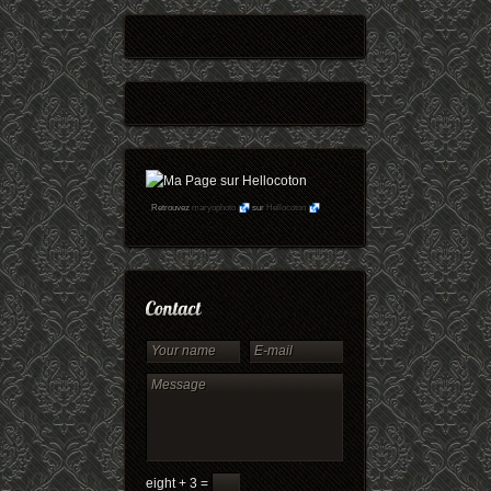
Retrouvez
maryophoto
sur
Hellocoton
eight + 3 =