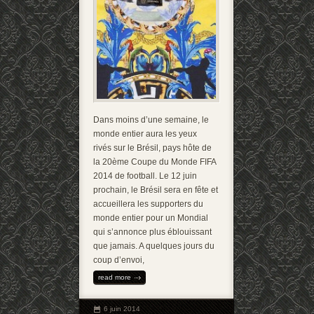
Dans moins d’une semaine, le
monde entier aura les yeux
rivés sur le Brésil, pays hôte de
la 20ème Coupe du Monde FIFA
2014 de football. Le 12 juin
prochain, le Brésil sera en fête et
accueillera les supporters du
monde entier pour un Mondial
qui s’annonce plus éblouissant
que jamais. A quelques jours du
coup d’envoi,
read more
6 juin 2014