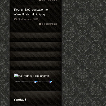
no comments
Pour un Noël sensationnel,
offrez l'Instax Mini Liplay
22 décembre 2019
no comments
Retrouvez
maryophoto
sur
Hellocoton