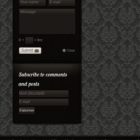
8 +
= ten
Submit
Clear