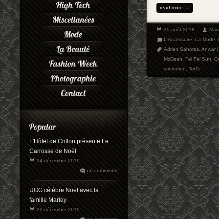
read more
30 août 2018
Mar
L'Accessoire
,
La Mode
,
Adrien Sahores
,
Anwar 
McDean
,
Fei Fei Sun
,
Gr
salutation
,
Tod's
L'Hôtel de Crillon présente Le
Carrosse de Noël
24 décembre 2019
no comments
UGG célèbre Noël avec la
famille Marley
22 décembre 2019