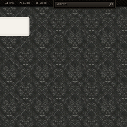
link
audio
video