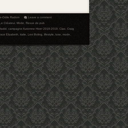
ie-Odile Radom
Leave a comment
Le Créateur
,
Mode
,
Revue de pub
Hadid
,
campagne Automne Hiver 2018-2019
,
Ciao
,
Craig
ace Elizabeth
,
italie
,
Lexi Boling
,
lifestyle
,
luxe
,
mode
,