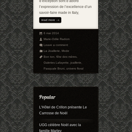
d’exception sont d’abord
l’expression de l’excellence d’un
savoir-faire made in Italy,
read more
6 mai 2014
Marie-Odile Radom
Leave a comment
La Joaillerie
,
Mode
Bon ton
,
fête des mères
,
Galeries Lafayette
,
joaillerie
,
Pasquale Bruni
,
univers floral
L'Hôtel de Crillon présente Le
Carrosse de Noël
UGG célèbre Noël avec la
famille Marley