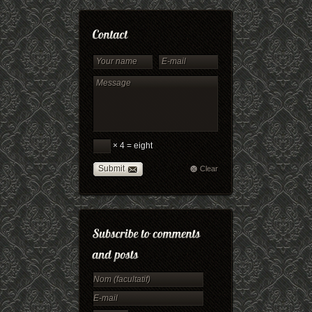
× 4 = eight
Submit
Clear