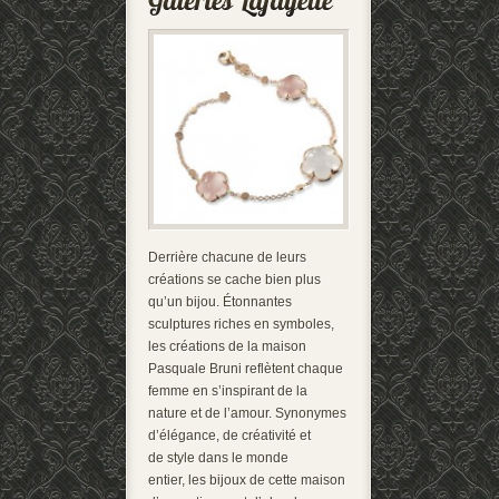
Derrière chacune de leurs
créations se cache bien plus
qu’un bijou. Étonnantes
sculptures riches en symboles,
les créations de la maison
Pasquale Bruni reflètent chaque
femme en s’inspirant de la
nature et de l’amour. Synonymes
d’élégance, de créativité et
de style dans le monde
entier, les bijoux de cette maison