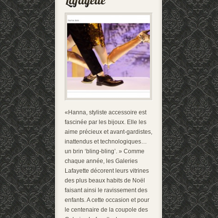
«Hanna, styliste accessoire est
fascinée par les bijoux. Elle les
aime précieux et avant-gardistes,
inattendus et technologiques…
un brin ‘bling-bling’. » Comme
chaque année, les Galeries
Lafayette décorent leurs vitrines
des plus beaux habits de Noël
faisant ainsi le ravissement des
enfants. A cette occasion et pour
le centenaire de la coupole des