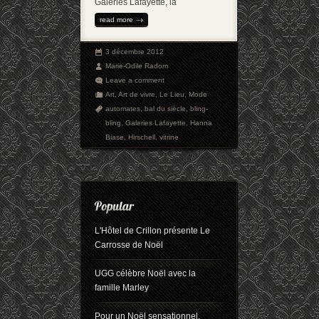
Galeries Lafayette, la
read more
3 décembre 2012
Marie-Odile Radom
Leave a comment
Art
,
Art de vivre
,
Le Lieu
,
Mode
automates
,
bal du siècle
,
bling-
bling
,
Galeries Lafayette
,
Hanna
Biase
,
Hirschell
,
vitrine
L'Hôtel de Crillon présente Le
Carrosse de Noël
UGG célèbre Noël avec la
famille Marley
Pour un Noël sensationnel,