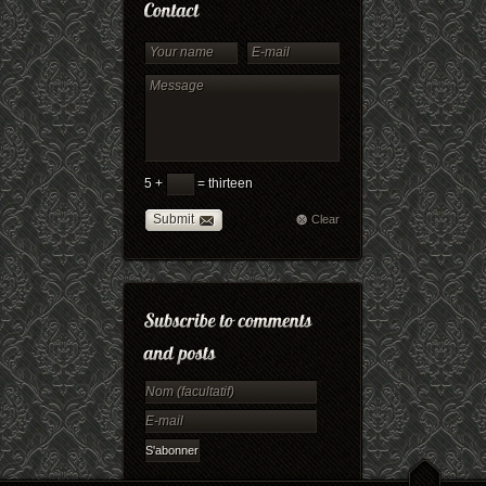
5 +
= thirteen
Submit
Clear