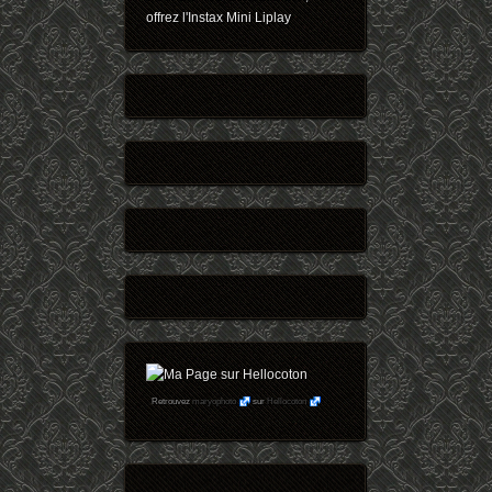
offrez l'Instax Mini Liplay
Retrouvez
maryophoto
sur
Hellocoton