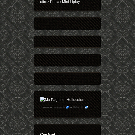
offrez l'Instax Mini Liplay
Retrouvez
maryophoto
sur
Hellocoton