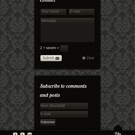
2 + seven =
Submit
Clear