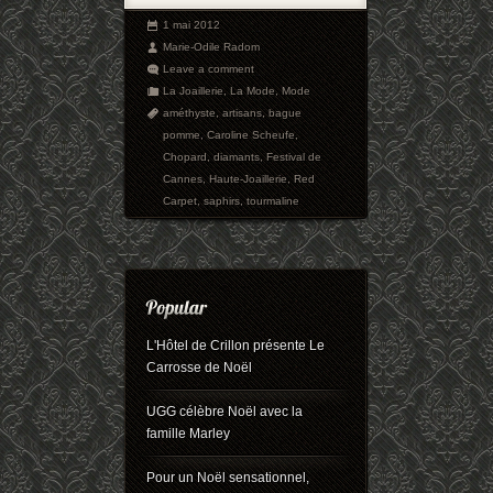
1 mai 2012
Marie-Odile Radom
Leave a comment
La Joaillerie
,
La Mode
,
Mode
améthyste
,
artisans
,
bague
pomme
,
Caroline Scheufe
,
Chopard
,
diamants
,
Festival de
Cannes
,
Haute-Joaillerie
,
Red
Carpet
,
saphirs
,
tourmaline
L'Hôtel de Crillon présente Le
Carrosse de Noël
UGG célèbre Noël avec la
famille Marley
Pour un Noël sensationnel,