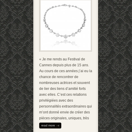
« Je me rends au Festival de
Cannes depuis plus de 15 ans.
Au cours de ces années j’ai eu la
chance de rencontrer de
nombreuses actrices et souvent
de lier des liens d’amitié forts
avec elles. C’est ces relations
privilégiées avec des
personnalités extraordinaires qui
m’ont donné envie de créer des
pièces originales, uniques, très
read more