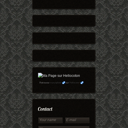
Retrouvez
maryophoto
sur
Hellocoton