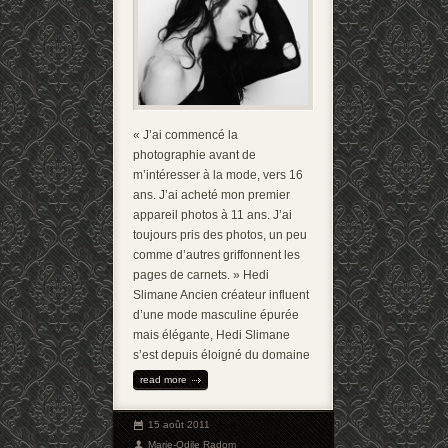
« J’ai commencé la
photographie avant de
m’intéresser à la mode, vers 16
ans. J’ai acheté mon premier
appareil photos à 11 ans. J’ai
toujours pris des photos, un peu
comme d’autres griffonnent les
pages de carnets. » Hedi
Slimane Ancien créateur influent
d’une mode masculine épurée
mais élégante, Hedi Slimane
s’est depuis éloigné du domaine
read more
15 août 2011
Marie-Odile Radom