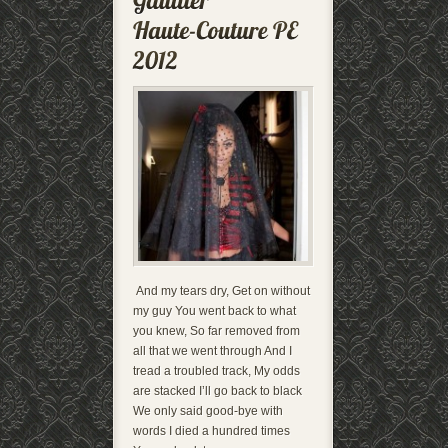
And my tears dry, Get on without
my guy You went back to what
you knew, So far removed from
all that we went through And I
tread a troubled track, My odds
are stacked I’ll go back to black
We only said good-bye with
words I died a hundred times