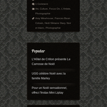
1 Comment
Art
,
Culture
,
Focus On
,
L'Artiste
,
Photographie
Amy Winehouse
,
Frances Bean
Cobain
,
Hedi Slimane Diary
,
Noir
et blanc
,
Photographie
L'Hôtel de Crillon présente Le
Carrosse de Noël
UGG célèbre Noël avec la
famille Marley
Pour un Noël sensationnel,
offrez l'Instax Mini Liplay