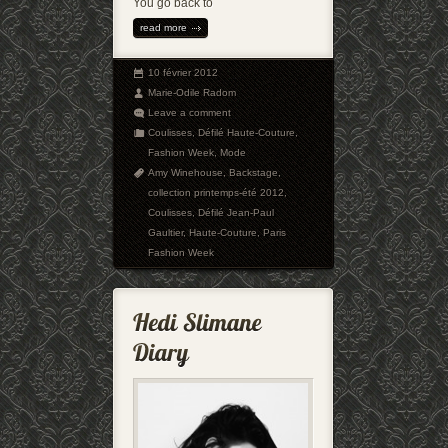
You go back to
read more
10 février 2012
Marie-Odile Radom
Leave a comment
Coulisses
,
Défilé Haute-Couture
,
Fashion Week
,
Mode
Amy Winehouse
,
Backstage
,
collection printemps-été 2012
,
Coulisses
,
Défilé Jean-Paul
Gaultier
,
Haute-Couture
,
Paris
Fashion Week