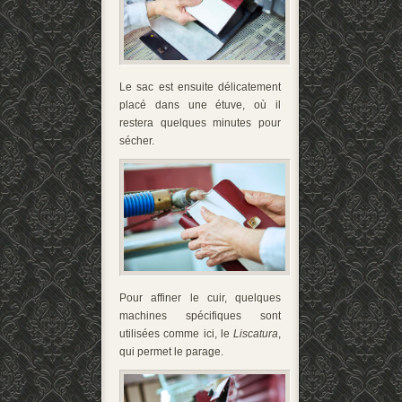
Le sac est ensuite délicatement
placé dans une étuve, où il
restera quelques minutes pour
sécher.
Pour affiner le cuir, quelques
machines spécifiques sont
utilisées comme ici, le
Liscatura
,
qui permet le parage.