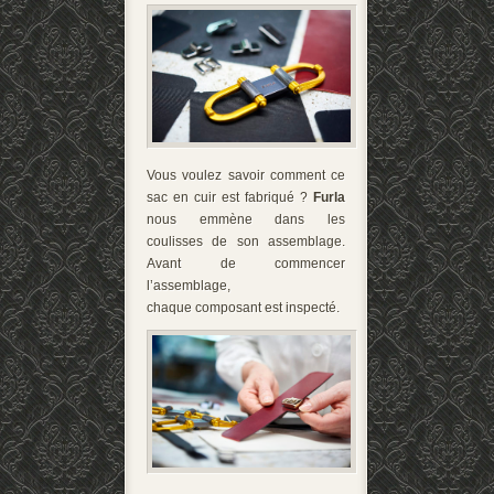
Vous voulez savoir comment ce
sac en cuir est fabriqué ?
Furla
nous emmène dans les
coulisses de son assemblage.
Avant de commencer
l’assemblage,
chaque composant est inspecté.