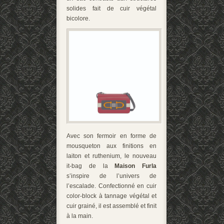
solides fait de cuir végétal
bicolore.
Avec son fermoir en forme de
mousqueton aux finitions en
laiton et ruthenium, le nouveau
it-bag de la
Maison Furla
s’inspire de l’univers de
l’escalade. Confectionné en cuir
color-block à tannage végétal et
cuir grainé, il est assemblé et finit
à la main.