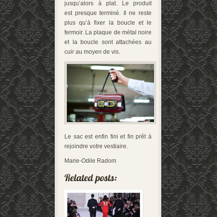
jusqu’alors à plat. Le produit
est presque terminé. Il ne reste
plus qu’à fixer la boucle et le
fermoir. La plaque de métal noire
et la boucle sont attachées au
cuir au moyen de vis.
Le sac est enfin fini et fin prêt à
rejoindre votre vestiaire.
Marie-Odile Radom