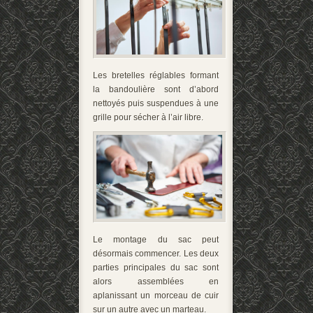
Les bretelles réglables formant
la bandoulière sont d’abord
nettoyés puis suspendues à une
grille pour sécher à l’air libre.
Le montage du sac peut
désormais commencer. Les deux
parties principales du sac sont
alors assemblées en
aplanissant un morceau de cuir
sur un autre avec un marteau.