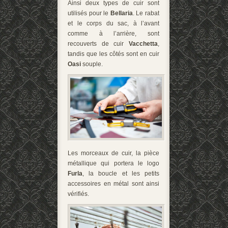
Ainsi deux types de cuir sont
utilisés pour le
Bellaria
. Le rabat
et le corps du sac, à l’avant
comme à l’arrière, sont
recouverts de cuir
Vacchetta
,
tandis que les côtés sont en cuir
Oasi
souple.
Les morceaux de cuir, la pièce
métallique qui portera le logo
Furla
, la boucle et les petits
accessoires en métal sont ainsi
vérifiés.