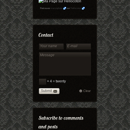
Retrouvez
maryophoto
sur
Hellocoton
× 4 = twenty
Submit
Clear