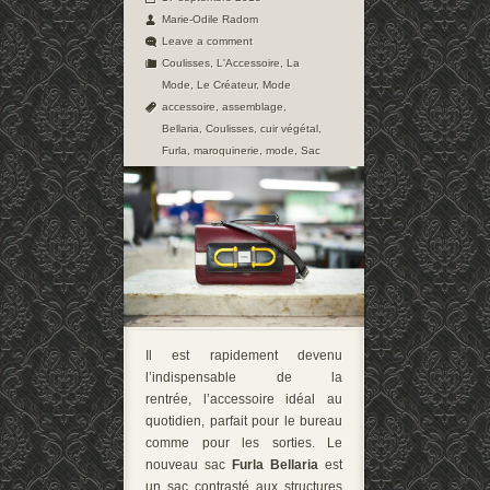
Marie-Odile Radom
Leave a comment
Coulisses
,
L'Accessoire
,
La
Mode
,
Le Créateur
,
Mode
accessoire
,
assemblage
,
Bellaria
,
Coulisses
,
cuir végétal
,
Furla
,
maroquinerie
,
mode
,
Sac
Il est rapidement devenu
l’indispensable de la
rentrée, l’accessoire idéal au
quotidien, parfait pour le bureau
comme pour les sorties. Le
nouveau sac
Furla Bellaria
est
un sac contrasté aux structures