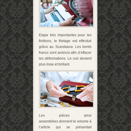
Etape très importantes pour les
finitions, le filetage est effectué
grâce au
Scardatura
. Les bords
francs sont amincis afin d’effacer
les déformations. Le cuir devient
plus lisse et brillant.
Les pièces ainsi
assemblées donnent le volume à
l’article qui se présentait