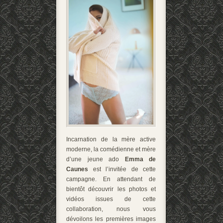
Incarnation de la mère active
moderne, la comédienne et mère
d’une jeune ado
Emma de
Caunes
est l’invitée de cette
campagne. En attendant de
bientôt découvrir les photos et
vidéos issues de cette
collaboration, nous vous
dévoilons les premières images