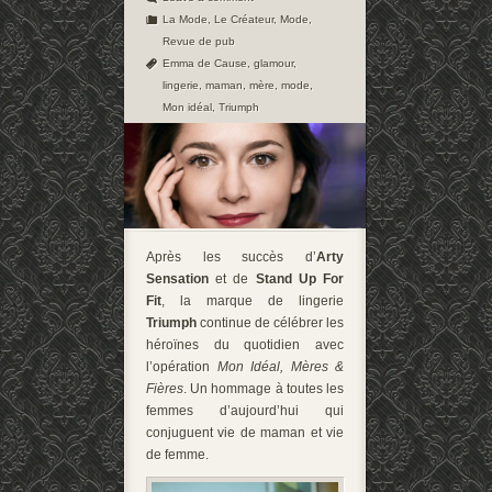
La Mode
,
Le Créateur
,
Mode
,
Revue de pub
Emma de Cause
,
glamour
,
lingerie
,
maman
,
mère
,
mode
,
Mon idéal
,
Triumph
Après les succès d’
Arty
Sensation
et de
Stand Up For
Fit
, la marque de lingerie
Triumph
continue de célébrer les
héroïnes du quotidien avec
l’opération
Mon Idéal, Mères &
Fières
. Un hommage à toutes les
femmes d’aujourd’hui qui
conjuguent vie de maman et vie
de femme.