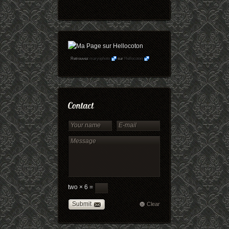
Retrouvez
maryophoto
sur
Hellocoton
two × 6 =
Submit
Clear