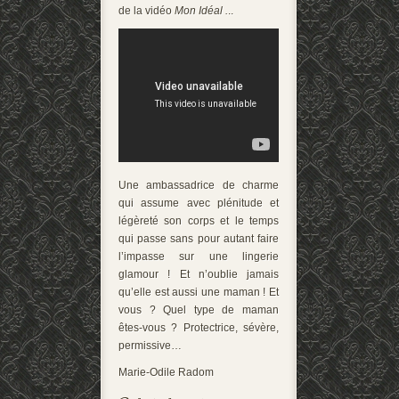
de la vidéo
Mon Idéal .
..
Une ambassadrice de charme
qui assume avec plénitude et
légèreté son corps et le temps
qui passe sans pour autant faire
l’impasse sur une lingerie
glamour ! Et n’oublie jamais
qu’elle est aussi une maman ! Et
vous ? Quel type de maman
êtes-vous ? Protectrice, sévère,
permissive…
Marie-Odile Radom