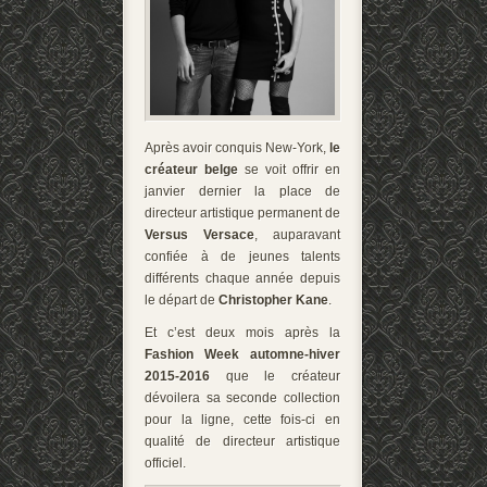
Après avoir conquis New-York,
le
créateur belge
se voit offrir en
janvier dernier la place de
directeur artistique permanent de
Versus Versace
, auparavant
confiée à de jeunes talents
différents chaque année depuis
le départ de
Christopher Kane
.
Et c’est deux mois après la
Fashion Week automne-hiver
2015-2016
que le créateur
dévoilera sa seconde collection
pour la ligne, cette fois-ci en
qualité de directeur artistique
officiel.