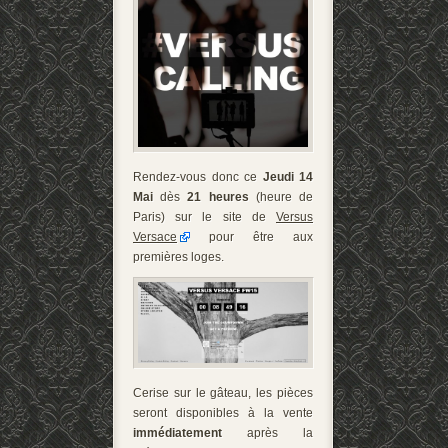
Rendez-vous donc ce
Jeudi 14
Mai
dès
21 heures
(heure de
Paris) sur le site de
Versus
Versace
pour être aux
premières loges.
Cerise sur le gâteau, les pièces
seront disponibles à la vente
immédiatement
après la