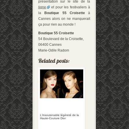
présentation sur le site de la
ligne
et pour les festivaliers à
la
Boutique 55 Croisette
à
Cannes alors on ne manquerait
ça pour rien au monde !
Boutique 55 Croisette
54 Boulevard de la Croisette,
06400 Cannes
Marie-Odile Radom
L'insoutenable légèreté de la
Haute-Couture Dior