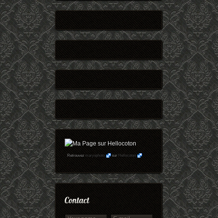
Retrouvez
maryophoto
sur
Hellocoton