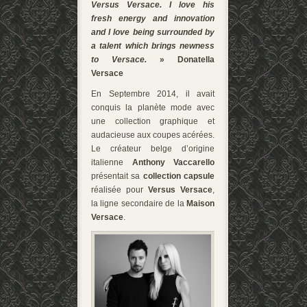
Versus Versace. I love his
fresh energy and innovation
and I love being surrounded by
a talent which brings newness
to Versace.
» Donatella
Versace
En Septembre 2014, il avait
conquis la planète mode avec
une collection graphique et
audacieuse aux coupes acérées.
Le créateur belge d’origine
italienne
Anthony Vaccarello
présentait sa
collection capsule
réalisée pour
Versus Versace
,
la ligne secondaire de la
Maison
Versace
.