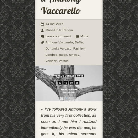
14 mai 2015
Marie-Odile Radom
Leave a comment
Mode
Anthony Vaccarello
,
Défilé
,
Donatella Versace
,
Fashion
,
Londres
,
mode
,
runway
,
Versace
,
Versus
«
I’ve followed Anthony’s work
from his very first collection, as
soon as I met him I realized
immediately he was the one, he
gets it, his talent screams