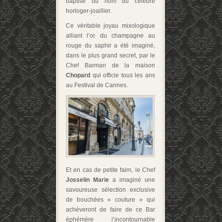
baptisé du nom du célèbre
horloger-joaillier.
Ce véritable joyau mixologique
alliant l’or du champagne au
rouge du saphir a été imaginé,
dans le plus grand secret, par le
Chef Barman de la maison
Chopard
qui officie tous les ans
au Festival de Cannes.
Et en cas de petite faim, le Chef
Josselin Marie
a imaginé une
savoureuse sélection exclusive
de bouchées « couture » qui
achèveront de faire de ce Bar
éphémère l’incontournable