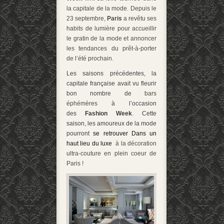
la capitale de la mode. Depuis le
23 septembre,
Paris
a revêtu ses
habits de lumière pour accueillir
le gratin de la mode et annoncer
les tendances du prêt-à-porter
de l’été prochain.
Les saisons précédentes, la
capitale française avait vu fleurir
bon nombre de
bars
éphémères
à l’occasion
des
Fashion Week
. Cette
saison, les amoureux de la mode
pourront
se retrouver Dans un
haut lieu du luxe
à la décoration
ultra-couture en plein coeur de
Paris !