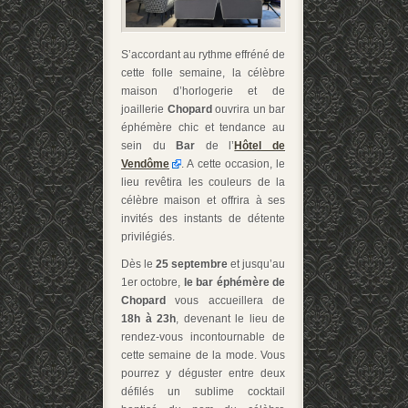
S’accordant au rythme effréné de
cette folle semaine, la célèbre
maison d’horlogerie et de
joaillerie
Chopard
ouvrira un bar
éphémère chic et tendance au
sein du
Bar
de l’
Hôtel de
Vendôme
. A cette occasion, le
lieu revêtira les couleurs de la
célèbre maison et offrira à ses
invités des instants de détente
privilégiés.
Dès le
25 septembre
et jusqu’au
1er octobre,
le bar éphémère de
Chopard
vous accueillera de
18h à 23h
, devenant le lieu de
rendez-vous incontournable de
cette semaine de la mode. Vous
pourrez y déguster entre deux
défilés un sublime cocktail