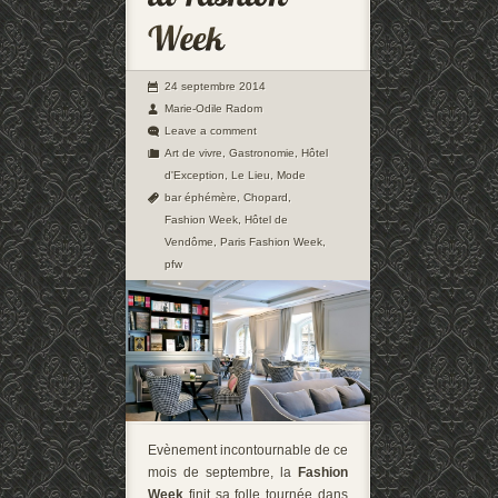
24 septembre 2014
Marie-Odile Radom
Leave a comment
Art de vivre
,
Gastronomie
,
Hôtel
d'Exception
,
Le Lieu
,
Mode
bar éphémère
,
Chopard
,
Fashion Week
,
Hôtel de
Vendôme
,
Paris Fashion Week
,
pfw
Evènement incontournable de ce
mois de septembre, la
Fashion
Week
finit sa folle tournée dans