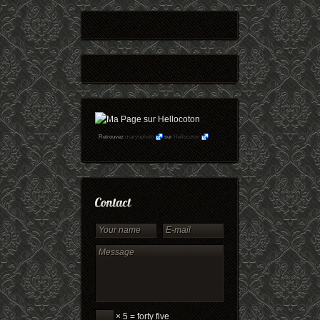
Retrouvez
maryophoto
sur
Hellocoton
× 5 = forty five