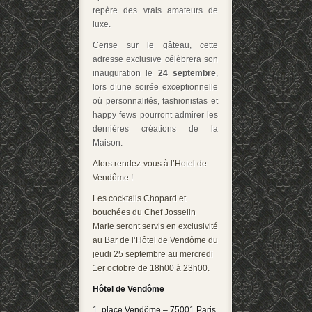
repère des vrais amateurs de
luxe.
Cerise sur le gâteau, cette
adresse exclusive célèbrera son
inauguration le
24 septembre
,
lors d’une soirée exceptionnelle
où personnalités, fashionistas et
happy fews pourront admirer les
dernières créations de la
Maison.
Alors rendez-vous à l’Hotel de
Vendôme !
Les cocktails Chopard et
bouchées du Chef Josselin
Marie seront servis en exclusivité
au Bar de l’Hôtel de Vendôme du
jeudi 25 septembre au mercredi
1er octobre de 18h00 à 23h00.
Hôtel de Vendôme
1, place Vendôme – 75001 Paris