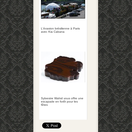
L'évasion brésilienne à Paris
avec Kia Cabana
Sylvestre Wahid vous offre une
escapade en forêt pour les
fêtes