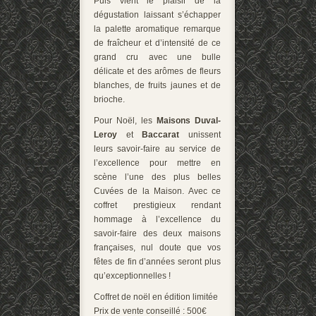
Puis vient le plaisir de la
dégustation laissant s’échapper
la palette aromatique remarque
de fraîcheur et d’intensité de ce
grand cru avec une bulle
délicate et des arômes de fleurs
blanches, de fruits jaunes et de
brioche.
Pour Noël, les
Maisons Duval-
Leroy
et
Baccarat
unissent
leurs savoir-faire au service de
l’excellence pour mettre en
scène l’une des plus belles
Cuvées de la Maison
. Avec ce
coffret prestigieux rendant
hommage à l’excellence du
savoir-faire des deux maisons
françaises, nul doute que vos
fêtes de fin d’années seront plus
qu’exceptionnelles !
Coffret de noël en édition limitée
Prix de vente conseillé : 500€