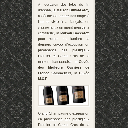
A l’occasion des fêtes de fin
d’année, la
Maison Duval-Leroy
a décidé de rendre hommage à
l’art de vivre à la française en
s’associant à un grand nom de la
cristallerie, la
Maison Baccarat
,
pour mettre en lumière sa
dernière cuvée d’exception en
provenance des prestigieux
Premier et Grand Crus de la
maison champenoise : la
Cuvée
des Meilleurs Ouvriers de
France Sommeliers
, la Cuvée
M.O.F
.
Grand Champagne d’expression
en provenance des prestigieux
Premier et Grand Crus de la