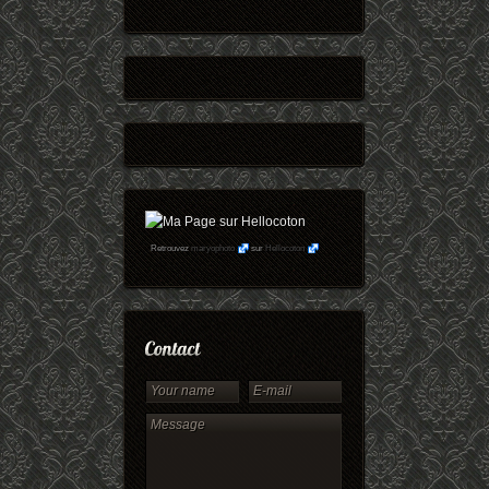
Retrouvez
maryophoto
sur
Hellocoton