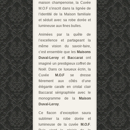
maison champenoise, la Cuvée
M.O.F s’inscrit dans la lignée de
l’identité de la Maison familiale
et séduit avec sa robe dorée et
lumineuse aux fines bulles.
Animées par la quête de
l’excellence et partageant la
même vision du savoir-faire,
c’est ensemble que les
Maisons
Duval-Leroy
et
Baccarat
ont
imaginé un prestigieux coffret de
Noël. Dans ce luxueux écrin, la
Cuvée
M.O.F
se dresse
fièrement aux côtés d’une
élégante carafe en cristal clair
Baccarat sérigraphiée avec le
monogramme de la
Maison
Duval-Leroy
.
Ce flacon d’exception saura
sublimer la robe dorée et
lumineuse de la cuvée
M.O.F
.