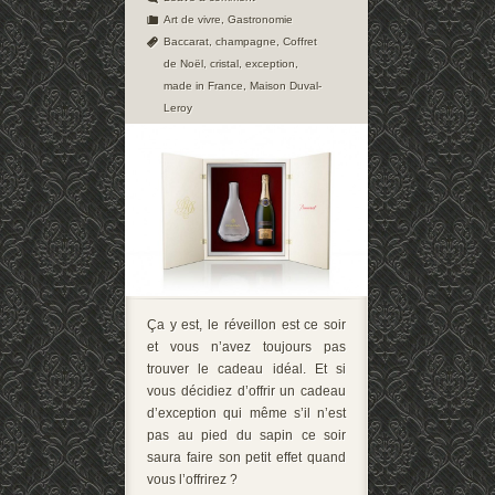
Art de vivre
,
Gastronomie
Baccarat
,
champagne
,
Coffret
de Noël
,
cristal
,
exception
,
made in France
,
Maison Duval-
Leroy
Ça y est, le réveillon est ce soir
et vous n’avez toujours pas
trouver le cadeau idéal. Et si
vous décidiez d’offrir un cadeau
d’exception qui même s’il n’est
pas au pied du sapin ce soir
saura faire son petit effet quand
vous l’offrirez ?