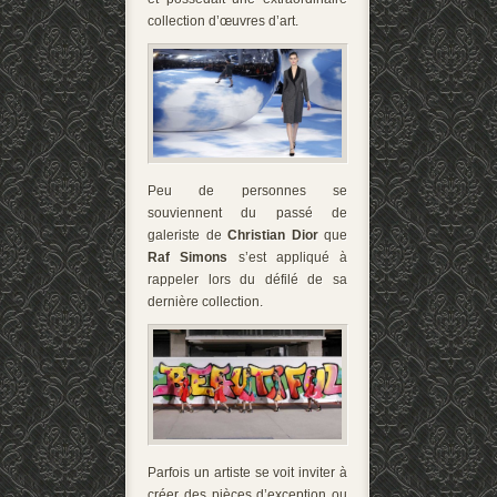
collection d’œuvres d’art.
Peu de personnes se
souviennent du passé de
galeriste de
Christian Dior
que
Raf Simons
s’est appliqué à
rappeler lors du défilé de sa
dernière collection.
Parfois un artiste se voit inviter à
créer des pièces d’exception ou