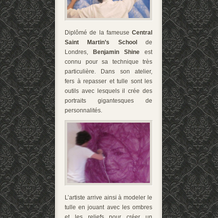
Diplômé de la fameuse
Central
Saint Martin’s School
de
Londres,
Benjamin Shine
est
connu pour sa technique très
particulière. Dans son atelier,
fers à repasser et tulle sont les
outils avec lesquels il crée des
portraits gigantesques de
personnalités.
L’artiste arrive ainsi à modeler le
tulle en jouant avec les ombres
et les reliefs pour créer un