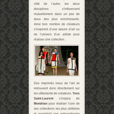
côté de l’autre, les deux
disciplines s’influencent
mutuellement dans un pas de
deux des plus enrichissants.
Ainsi bon nombre de créateurs
s’inspirent d’une œuvre d’art ou
de l’univers d’un artiste pour
réaliser une collection.
Des imprimés issus de l’art se
retrouvent donc directement sur
les vêtements de créateurs.
Yves
Saint-Laurent
s’inspira de
Mondrian
pour réaliser l’une de
ses collections les plus célèbres
et possédait une extraordinaire