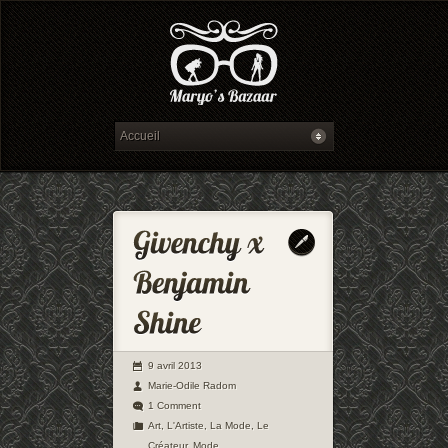
9 avril 2013
Marie-Odile Radom
1 Comment
Art
,
L'Artiste
,
La Mode
,
Le
Créateur
,
Mode