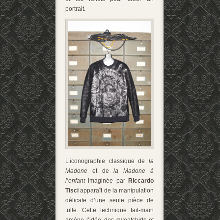
portrait.
L’iconographie classique de
la
Madone
et de
la Madone à
l’enfant
imaginée par
Riccardo
Tisci
apparaît de la manipulation
délicate d’une seule pièce de
tulle. Cette technique fait-main