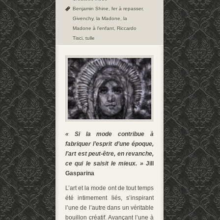
Benjamin Shine
,
fer à repasser
,
Givenchy
,
la Madone
,
la
Madone à l'enfant
,
Riccardo
Tisci
,
tulle
« Si la mode contribue à
fabriquer l’esprit d’une époque,
l’art est peut-être, en revanche,
ce qui le saisit le mieux. »
Jill
Gasparina
L’art et la mode ont de tout temps
été intimement liés, s’inspirant
l’une de l’autre dans un véritable
bouillon créatif. Avançant l’une à