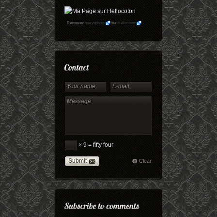
Retrouvez
maryophoto
sur
Hellocoton
× 9 = fifty four
Submit
Clear