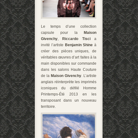
Le temps d’une collection
capsule pour la
Maison
Givenchy
,
Riccardo Tisci
a
invité l’artiste
Benjamin Shine
à
créer des pièces uniques, de
véritables œuvres d’art faites à la
main disponibles sur commande
dans les salons Haute Couture
de la
Maison Givenchy
. L’artiste
anglais réinterprète les imprimés
iconiques du défilé Homme
Printemps-Été 2013 en les
transposant dans un nouveau
territoire.