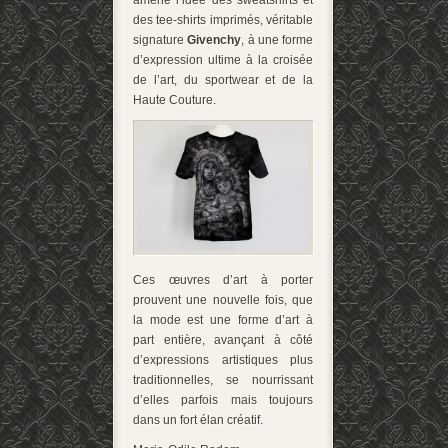
amène l’idée des sweatshirts et
des tee-shirts imprimés, véritable
signature
Givenchy
, à une forme
d’expression ultime à la croisée
de l’art, du sportwear et de la
Haute Couture.
Ces œuvres d’art à porter
prouvent une nouvelle fois, que
la mode est une forme d’art à
part entière, avançant à côté
d’expressions artistiques plus
traditionnelles, se nourrissant
d’elles parfois mais toujours
dans un fort élan créatif.