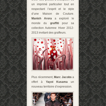
un imprimé particulier tout en
respectant l’esprit et le style
d’une Maison de Couture.
Manish Arora
a exploré le
monde du
graffiti
pour sa
collection Automne Hiver 2012-
2013 invitant des graffeurs.
Plus récemment,
Marc Jacobs
a
offert à
Yayoi Kusama
un
nouveau territoire d’expression.