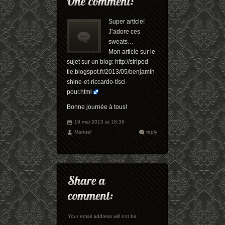
Super article!
J’adore ces
sweats…
Mon article sur le
sujet sur un blog:
http://striped-
tie.blogspot.fr/2013/05/benjamin-
shine-et-riccardo-tisci-
pour.html
Bonne journée à tous!
19 mai 2013 at 18:36
Manuel
reply
Your email address will not be