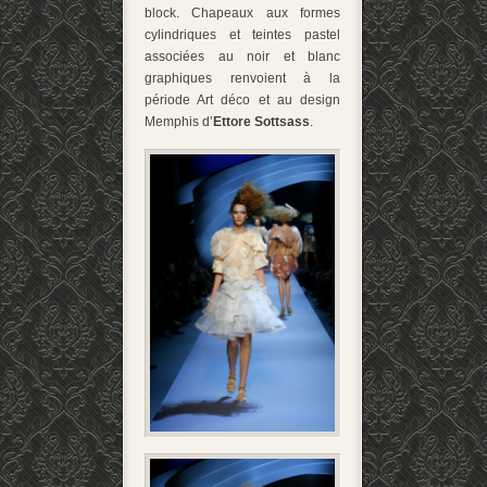
block. Chapeaux aux formes
cylindriques et teintes pastel
associées au noir et blanc
graphiques renvoient à la
période Art déco et au design
Memphis d’
Ettore Sottsass
.