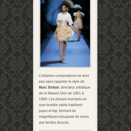
Certaines compositions ne sont
pas sans rappeler le style de
Marc Bohan
, directeur artistique
de la Maison Dior de 1961 à
1989. Les plissés éventails en
soie brodée sable habillent
jupes et top, formant de
magnifiques bouquets de roses
aux teintes douces.