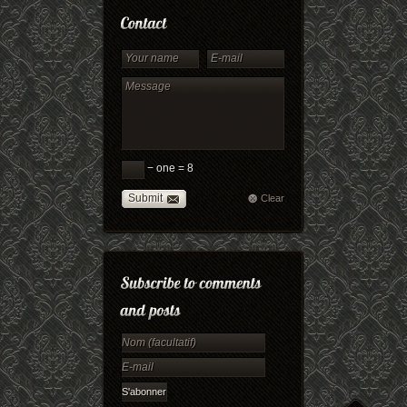
− one = 8
Submit
Clear