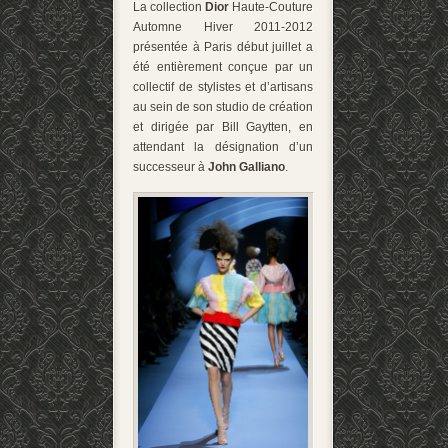
La collection
Dior
Haute-Couture
Automne Hiver 2011-2012
présentée à Paris début juillet a
été entièrement conçue par un
collectif de stylistes et d’artisans
au sein de son studio de création
et dirigée par Bill Gaytten, en
attendant la désignation d’un
successeur à
John Galliano
.