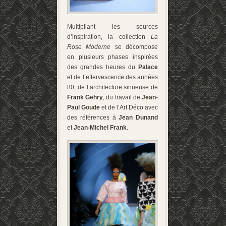
Multipliant les sources
d’inspiration, la collection
La
Rose Moderne
se décompose
en plusieurs phases inspirées
des grandes heures du
Palace
et de l’effervescence des années
80, de l’architecture sinueuse de
Frank Gehry
, du travail de
Jean-
Paul Goude
et de l’Art Déco avec
des références à
Jean Dunand
et
Jean-Michel Frank
.