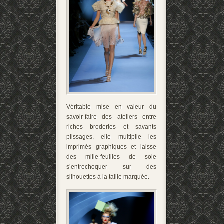
Véritable mise en valeur du
savoir-faire des ateliers entre
riches broderies et savants
plissages, elle multiplie les
imprimés graphiques et laisse
des mille-feuilles de soie
s’entrechoquer sur des
silhouettes à la taille marquée.