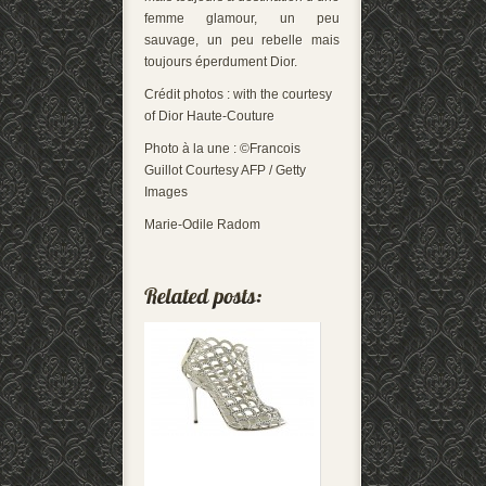
femme glamour, un peu
sauvage, un peu rebelle mais
toujours éperdument Dior.
Crédit photos : with the courtesy
of Dior Haute-Couture
Photo à la une : ©Francois
Guillot Courtesy AFP / Getty
Images
Marie-Odile Radom