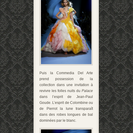
Puis la Commedia Del Arte
prend possession de la
collection dans une invitation à
revivre les folles nuits du
Palace
dans l’esprit de Jean-Paul
Goude. L’esprit de Colombine ou
de Pierrot la lune transparaît
dans des robes longues de bal
dominées par le blanc.