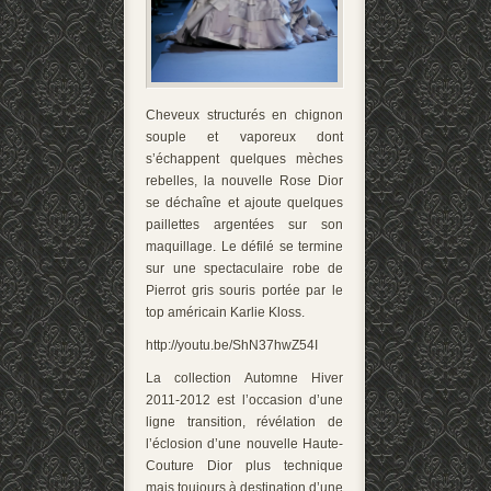
Cheveux structurés en chignon
souple et vaporeux dont
s’échappent quelques mèches
rebelles, la nouvelle Rose Dior
se déchaîne et ajoute quelques
paillettes argentées sur son
maquillage. Le défilé se termine
sur une spectaculaire robe de
Pierrot gris souris portée par le
top américain Karlie Kloss.
http://youtu.be/ShN37hwZ54I
La collection Automne Hiver
2011-2012 est l’occasion d’une
ligne transition, révélation de
l’éclosion d’une nouvelle Haute-
Couture Dior plus technique
mais toujours à destination d’une