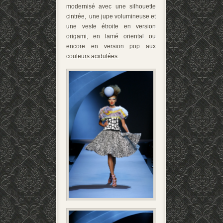
modernisé avec une silhouette
cintrée, une jupe volumineuse et
une veste étroite en version
origami, en lamé oriental ou
encore en version pop aux
couleurs acidulées.