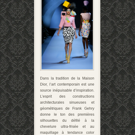
Dans la tradition de la Maison
Dior, l’art contemporain est une
source inépuisable d’inspiration.
L’esprit des constructions
architecturales sinueuses et
géométriques de Frank Gehry
donne le ton des premières
silhouettes du défilé à la
chevelure ultra-frisée et au
maquillage à tendance color