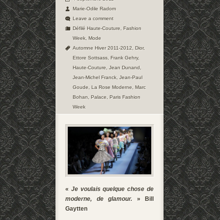
Marie-Odile Radom
Leave a comment
Défilé Haute-Couture
,
Fashion
Week
,
Mode
Automne Hiver 2011-2012
,
Dior
,
Ettore Sottsass
,
Frank Gehry
,
Haute-Couture
,
Jean Dunand
,
Jean-Michel Franck
,
Jean-Paul
Goude
,
La Rose Moderne
,
Marc
Bohan
,
Palace
,
Paris Fashion
Week
«
Je voulais quelque chose de
moderne, de glamour.
» Bill
Gaytten