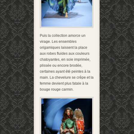
Puis la collection amorce un
virage. Les ensembles
origamiques laissent la place
aux robes fluides aux couleurs
chatoyantes, en soie imprimée,
plissée ou encore brodée,
certaines ayant été peintes à la
main. La chevelure se crêpe et la
femme devient plus fatale à la
bouge rouge carmin.